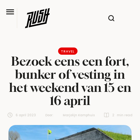
TRAVEL
Bezoek eens een fort,
bunker of vesting in
het weekend van 15 en
16 april
6 april 2023
Door:  
Marjolijn Kamphuis
2
 min read