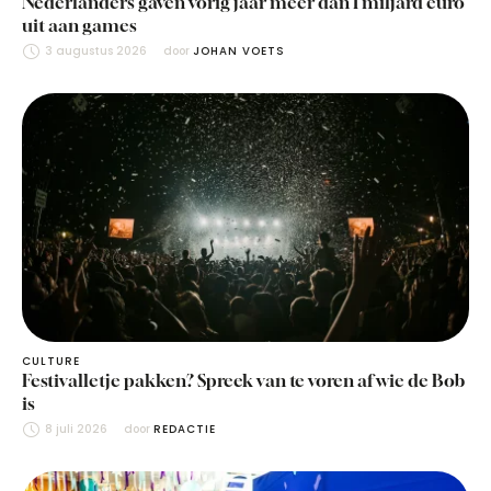
Nederlanders gaven vorig jaar meer dan 1 miljard euro
uit aan games
3 augustus 2026
door 
JOHAN VOETS
CULTURE
Festivalletje pakken? Spreek van te voren af wie de Bob
is
8 juli 2026
door 
REDACTIE