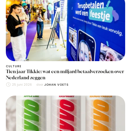
CULTURE
Tien jaar Tikkie: wat een miljard betaalverzoeken over
Nederland zeggen
25 juni 2026
door 
JOHAN VOETS