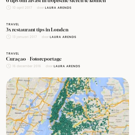
6 tips om alvast in tropische sferen te komen
10 april 2017
door 
LAURA ARENDS
TRAVEL
3x restaurant tips in Londen
13 januari 2017
door 
LAURA ARENDS
TRAVEL
Curaçao – Fotoreportage
16 december 2016
door 
LAURA ARENDS