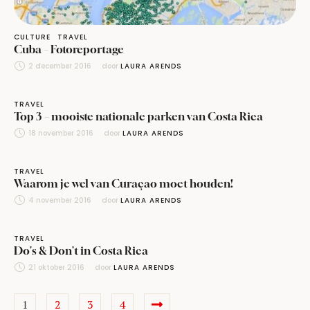
CULTURE
TRAVEL
Cuba – Fotoreportage
2 december 2016
door 
LAURA ARENDS
TRAVEL
Top 3 – mooiste nationale parken van Costa Rica
18 november 2016
door 
LAURA ARENDS
TRAVEL
Waarom je wel van Curaçao moet houden!
4 november 2016
door 
LAURA ARENDS
TRAVEL
Do's & Don't in Costa Rica
21 oktober 2016
door 
LAURA ARENDS
1
2
3
4