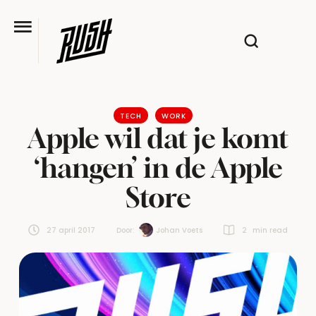
TECH
WORK
Apple wil dat je komt
‘hangen’ in de Apple
Store
27 april 2017
Door:  
Johan Voets
2
 min read