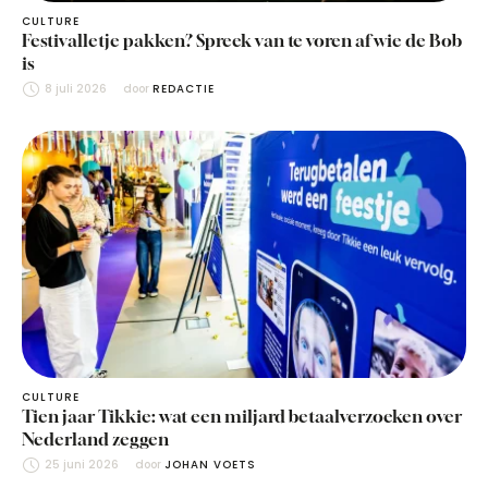
CULTURE
Festivalletje pakken? Spreek van te voren af wie de Bob
is
8 juli 2026
door 
REDACTIE
CULTURE
Tien jaar Tikkie: wat een miljard betaalverzoeken over
Nederland zeggen
25 juni 2026
door 
JOHAN VOETS