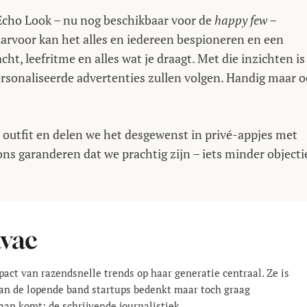
t Echo Look – nu nog beschikbaar voor de
happy few
–
 daarvoor kan het alles en iedereen bespioneren en een
ht, leefritme en alles wat je draagt. Met die inzichten is
personaliseerde advertenties zullen volgen. Handig maar 
e outfit en delen we het desgewenst in privé-appjes met
ns garanderen dat we prachtig zijn – iets minder objecti
avac
pact van razendsnelle trends op haar generatie centraal. Ze is
 aan de lopende band startups bedenkt maar toch graag
aan komt: de schrijvende journalistiek.