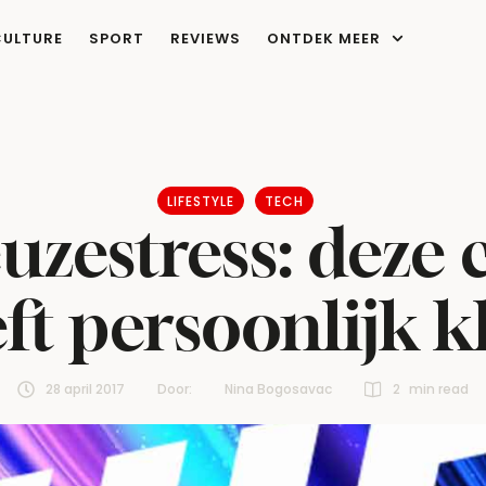
CULTURE
SPORT
REVIEWS
ONTDEK MEER
LIFESTYLE
TECH
euzestress: deze
t persoonlijk k
28 april 2017
Door:  
Nina Bogosavac
2
 min read