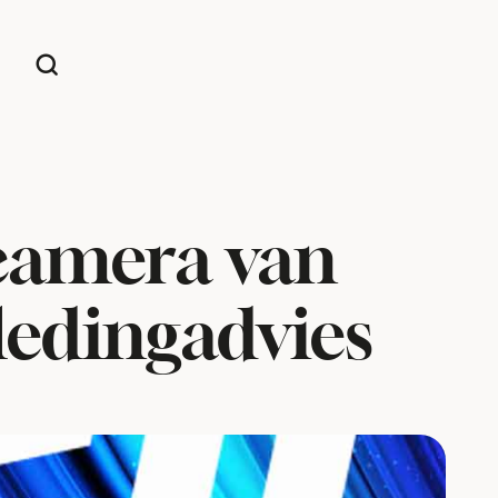
 camera van
ledingadvies