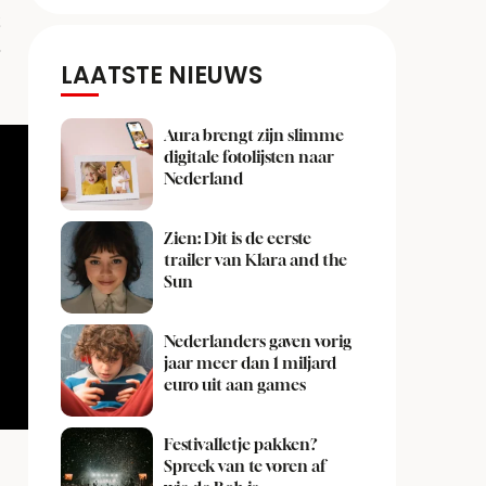
t
e
LAATSTE NIEUWS
Aura brengt zijn slimme
digitale fotolijsten naar
Nederland
Zien: Dit is de eerste
trailer van Klara and the
Sun
Nederlanders gaven vorig
jaar meer dan 1 miljard
euro uit aan games
Festivalletje pakken?
Spreek van te voren af