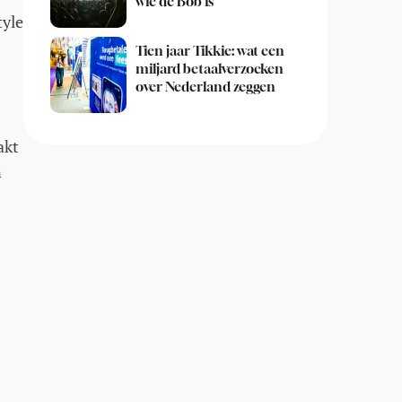
wie de Bob is
tyle
Tien jaar Tikkie: wat een
miljard betaalverzoeken
over Nederland zeggen
akt
n