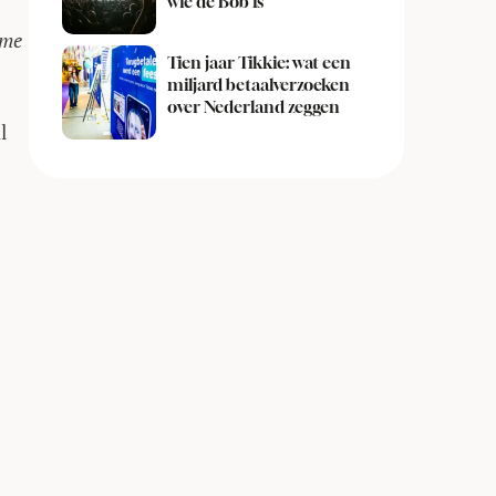
wie de Bob is
ime
Tien jaar Tikkie: wat een
miljard betaalverzoeken
over Nederland zeggen
l