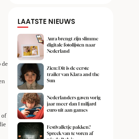
LAATSTE NIEUWS
Aura brengt zijn slimme
digitale fotolijsten naar
Nederland
p de
Zien: Dit is de eerste
trailer van Klara and the
en
Sun
Nederlanders gaven vorig
jaar meer dan 1 miljard
euro uit aan games
 of
die
Festivalletje pakken?
Spreek van te voren af