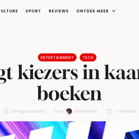
CULTURE
SPORT
REVIEWS
ONTDEK MEER
ENTERTAINMENT
TECH
 kiezers in kaar
boeken
30 augustus 2012
Door:  
Johan Voets
1
 min read