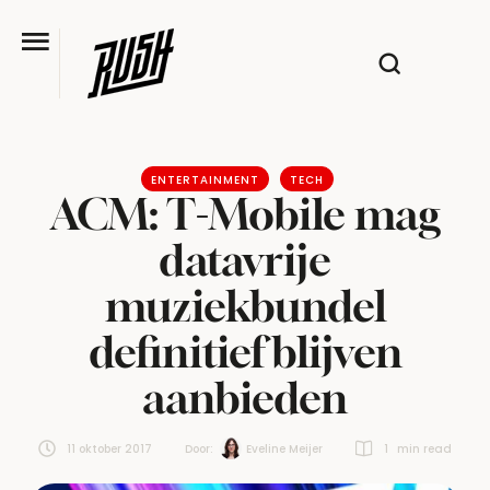
ENTERTAINMENT
TECH
ACM: T-Mobile mag
datavrije
muziekbundel
definitief blijven
aanbieden
11 oktober 2017
Door:  
Eveline Meijer
1
 min read