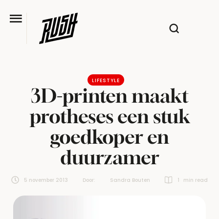
LIFESTYLE
3D-printen maakt
protheses een stuk
goedkoper en
duurzamer
5 november 2013
Door:  
Sandra Bouten
1
 min read