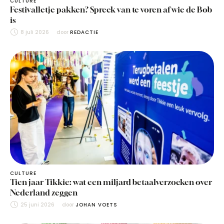
CULTURE
Festivalletje pakken? Spreek van te voren af wie de Bob
is
8 juli 2026
door 
REDACTIE
CULTURE
Tien jaar Tikkie: wat een miljard betaalverzoeken over
Nederland zeggen
25 juni 2026
door 
JOHAN VOETS