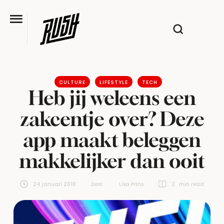
CULTURE
LIFESTYLE
TECH
Heb jij weleens een
zakcentje over? Deze
app maakt beleggen
makkelijker dan ooit
24 januari 2018
Door:  
Lisa Prins
2
 min read