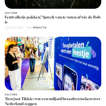
CULTURE
Festivalletje pakken? Spreek van te voren af wie de Bob
is
8 juli 2026
door 
REDACTIE
CULTURE
Tien jaar Tikkie: wat een miljard betaalverzoeken over
Nederland zeggen