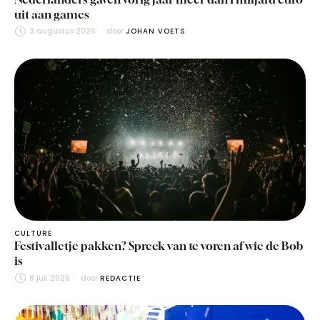
uit aan games
3 augustus 2026
door 
JOHAN VOETS
CULTURE
Festivalletje pakken? Spreek van te voren af wie de Bob
is
8 juli 2026
door 
REDACTIE