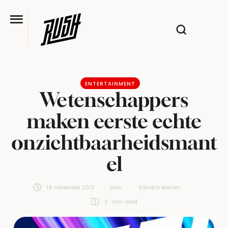
ENTERTAINMENT
Wetenschappers
maken eerste echte
onzichtbaarheidsmant
el
14 november 2013
Door:  
Sandra Bouten
2
 min read