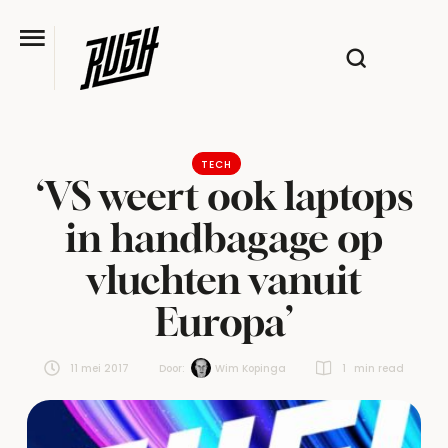
TECH
‘VS weert ook laptops
in handbagage op
vluchten vanuit
Europa’
11 mei 2017
Door:  
Wim Kopinga
1
 min read