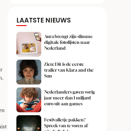
LAATSTE NIEUWS
Aura brengt zijn slimme
digitale fotolijsten naar
Nederland
Zien: Dit is de eerste
er
trailer van Klara and the
Sun
n.
Nederlanders gaven vorig
jaar meer dan 1 miljard
euro uit aan games
een
Festivalletje pakken?
ist
Spreek van te voren af