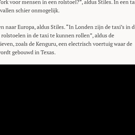
ork voor mensen in een rolstoel?”, aldus Stiles. In een ta
evallen schier onmogelijk.
 naar Europa, aldus Stiles. “In Londen zijn de taxi’s in 
olstoelen in de taxi te kunnen rollen”, aldus de
ieven, zoals de Kenguru, een electrisch voertuig waar de
wordt gebouwd in Texas.