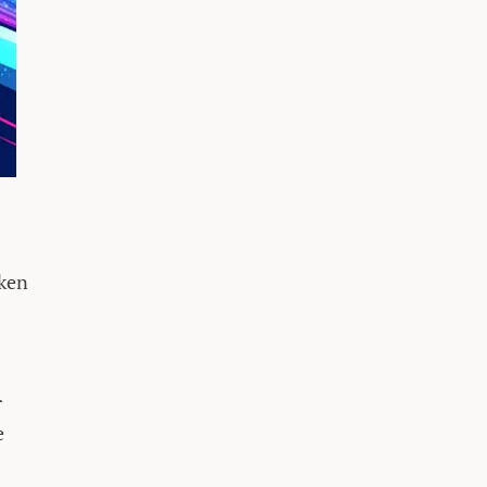
aken
r
e