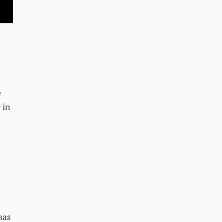
e
 in
t
aas