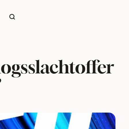
logsslachtoffer
’