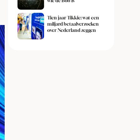
wie de Bob is
Tien jaar Tikkie: wat een
miljard betaalverzoeken
over Nederland zeggen