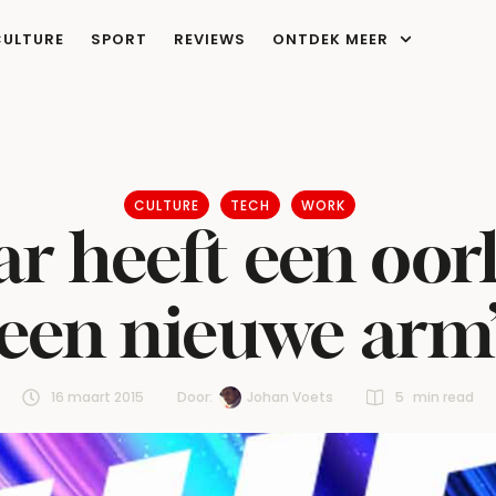
CULTURE
SPORT
REVIEWS
ONTDEK MEER
CULTURE
TECH
WORK
ar heeft een oor
een nieuwe arm
16 maart 2015
Door:  
Johan Voets
5
 min read