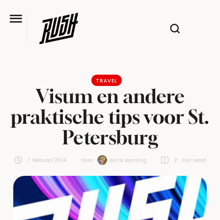
TRAVEL
Visum en andere
praktische tips voor St.
Petersburg
7 februari 2014
Door:  
Gitta Bartling
2
 min read