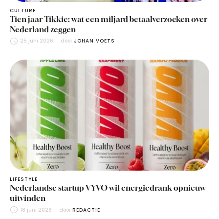
CULTURE
Tien jaar Tikkie: wat een miljard betaalverzoeken over
Nederland zeggen
25 juni 2026
door 
JOHAN VOETS
LIFESTYLE
Nederlandse startup VYVO wil energiedrank opnieuw
uitvinden
18 juni 2026
door 
REDACTIE