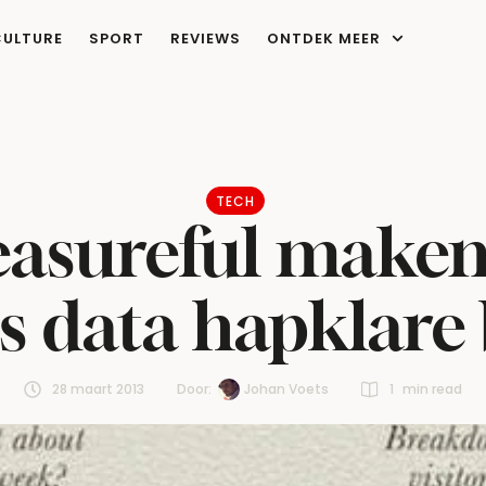
CULTURE
SPORT
REVIEWS
ONTDEK MEER
TECH
easureful maken
cs data hapklare
28 maart 2013
Door:  
Johan Voets
1
 min read