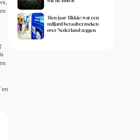
wie de Bob is
ws,
nen
Tien jaar Tikkie: wat een
miljard betaalverzoeken
over Nederland zeggen
g
is
ren
” en