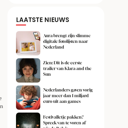
LAATSTE NIEUWS
Aura brengt zijn slimme
digitale fotolijsten naar
Nederland
Zien: Dit is de eerste
trailer van Klara and the
Sun
Nederlanders gaven vorig
jaar meer dan 1 miljard
e
euro uit aan games
en
Festivalletje pakken?
Spreek van te voren af