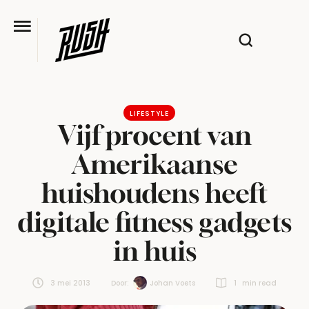
LIFESTYLE
Vijf procent van
Amerikaanse
huishoudens heeft
digitale fitness gadgets
in huis
3 mei 2013
Door:  
Johan Voets
1
 min read