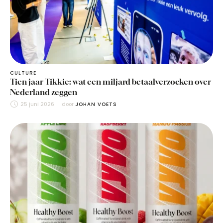
CULTURE
Tien jaar Tikkie: wat een miljard betaalverzoeken over
Nederland zeggen
25 juni 2026
door 
JOHAN VOETS