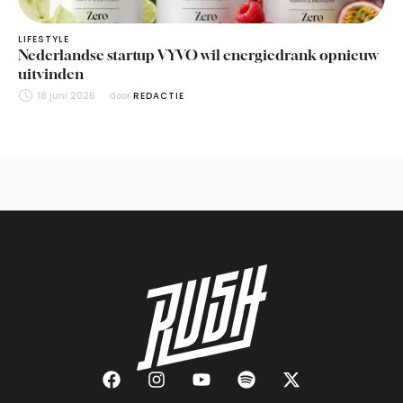
LIFESTYLE
Nederlandse startup VYVO wil energiedrank opnieuw
uitvinden
18 juni 2026
door 
REDACTIE