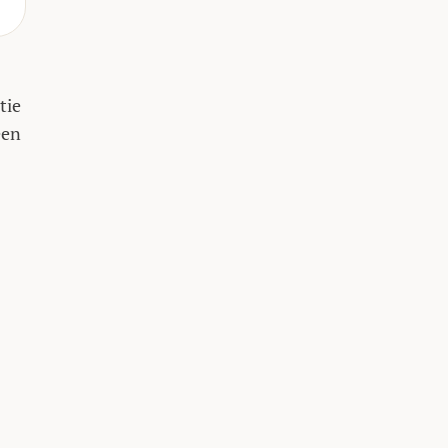
tie
een