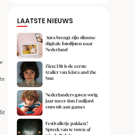
LAATSTE NIEUWS
Aura brengt zijn slimme
digitale fotolijsten naar
Nederland
de
Zien: Dit is de eerste
trailer van Klara and the
te
Sun
Nederlanders gaven vorig
jaar meer dan 1 miljard
euro uit aan games
dit
Festivalletje pakken?
Spreek van te voren af