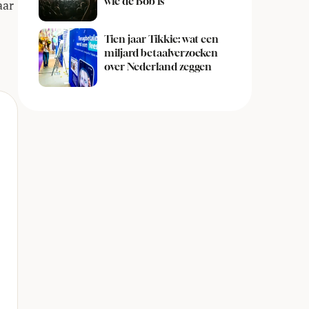
wie de Bob is
aar
Tien jaar Tikkie: wat een
miljard betaalverzoeken
over Nederland zeggen