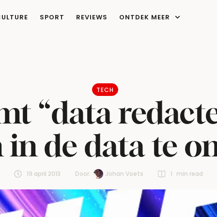
CULTURE
SPORT
REVIEWS
ONTDEK MEER
TECH
emt “data redact
 in de data te 
19 april 2013
Door:  
Johan Voets
1
 min read