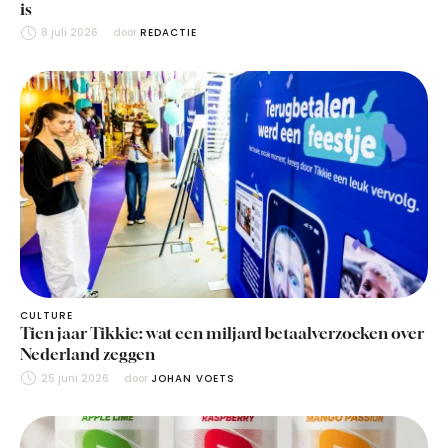
is
8 juli 2026
door 
REDACTIE
CULTURE
Tien jaar Tikkie: wat een miljard betaalverzoeken over
Nederland zeggen
25 juni 2026
door 
JOHAN VOETS