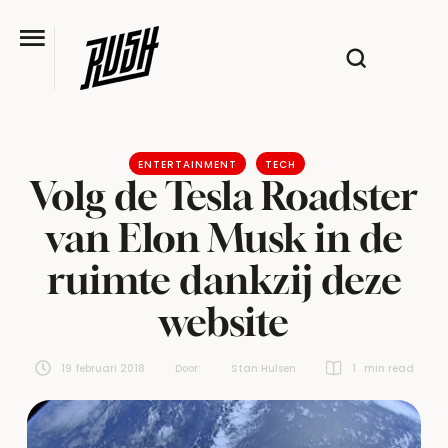
ENTERTAINMENT
TECH
Volg de Tesla Roadster
van Elon Musk in de
ruimte dankzij deze
website
19 februari 2018
Door:  
Stan Hulsen
1
 min read