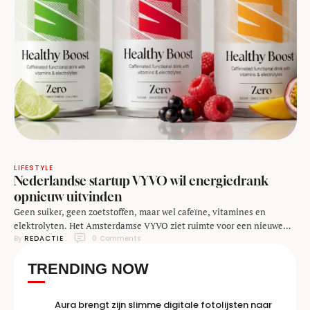
LIFESTYLE
Nederlandse startup VYVO wil energiedrank
opnieuw uitvinden
Geen suiker, geen zoetstoffen, maar wel cafeïne, vitamines en
elektrolyten. Het Amsterdamse VYVO ziet ruimte voor een nieuwe
By 
REDACTIE
0
 Comments
generatie functionele frisdranken die vooral inzet op een kortere
ingrediëntenlijst. De markt voor zogenaamde functionele drankjes
TRENDING NOW
groeit al jaren. Van energiedrankjes tot vitaminewaters en
sportdranken: steeds meer consumenten zoeken iets dat meer doet
dan alleen de dorst …
Aura brengt zijn slimme digitale fotolijsten naar