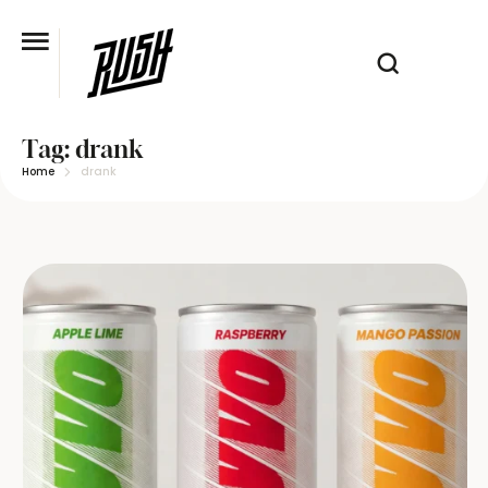
Tag:
drank
Home
drank