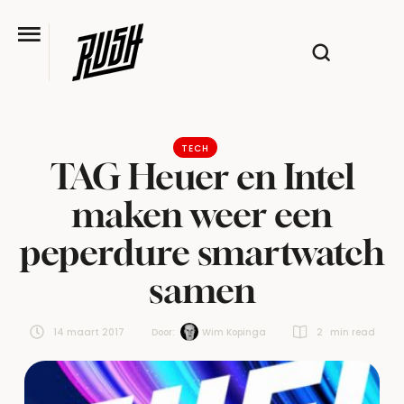
TECH
TAG Heuer en Intel
maken weer een
peperdure smartwatch
samen
14 maart 2017
Door:  
Wim Kopinga
2
 min read