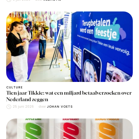
CULTURE
Tien jaar Tikkie: wat een miljard betaalverzoeken over
Nederland zeggen
25 juni 2026
door 
JOHAN VOETS