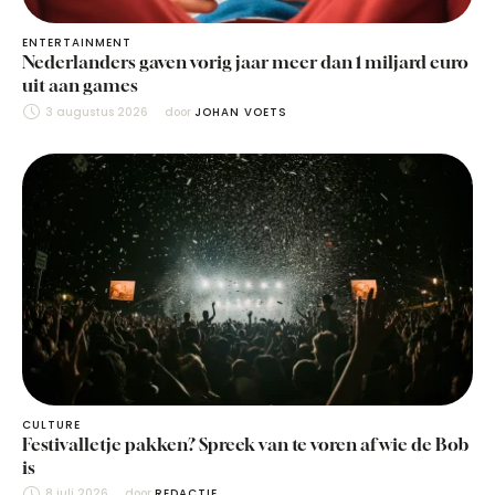
ENTERTAINMENT
Nederlanders gaven vorig jaar meer dan 1 miljard euro
uit aan games
3 augustus 2026
door 
JOHAN VOETS
CULTURE
Festivalletje pakken? Spreek van te voren af wie de Bob
is
8 juli 2026
door 
REDACTIE