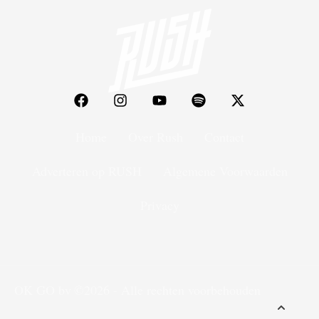
Home
Over Rush
Contact
Adverteren op RUSH
Algemene Voorwaarden
Privacy
OK GO bv
©2026 - Alle rechten voorbehouden