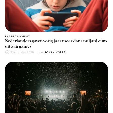
ENTERTAINMENT
Nederlanders gaven vorig jaar meer dan 1 miljard euro
uit aan games
3 augustus 2026
door 
JOHAN VOETS