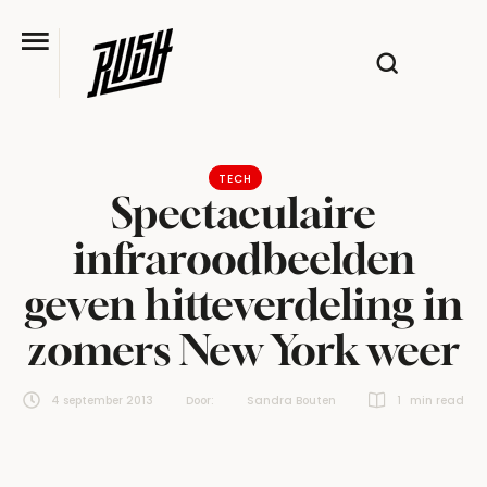
TECH
Spectaculaire
infraroodbeelden
geven hitteverdeling in
zomers New York weer
4 september 2013
Door:  
Sandra Bouten
1
 min read