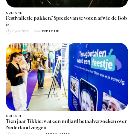
CULTURE
Festivalletje pakken? Spreek van te voren af wie de Bob
is
8 juli 2026
door 
REDACTIE
CULTURE
Tien jaar Tikkie: wat een miljard betaalverzoeken over
Nederland zeggen