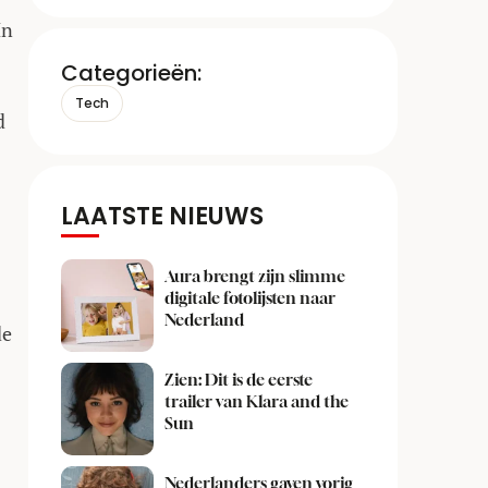
In
Categorieën:
Tech
d
LAATSTE NIEUWS
Aura brengt zijn slimme
digitale fotolijsten naar
Nederland
de
Zien: Dit is de eerste
trailer van Klara and the
Sun
Nederlanders gaven vorig