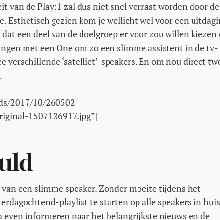
it van de Play:1 zal dus niet snel verrast worden door de
. Esthetisch gezien kom je wellicht wel voor een uitdagi
n dat een deel van de doelgroep er voor zou willen kiezen
vangen met een One om zo een slimme assistent in de tv-
ee verschillende ‘satelliet’-speakers. En om nou direct tw
…
oads/2017/10/260502-
iginal-1507126917.jpg”]
uld
 van een slimme speaker. Zonder moeite tijdens het
terdagochtend-playlist te starten op alle speakers in huis
a even informeren naar het belangrijkste nieuws en de