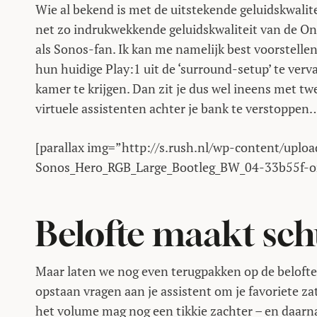
Wie al bekend is met de uitstekende geluidskwalite
net zo indrukwekkende geluidskwaliteit van de One
als Sonos-fan. Ik kan me namelijk best voorstelle
hun huidige Play:1 uit de ‘surround-setup’ te ver
kamer te krijgen. Dan zit je dus wel ineens met tw
virtuele assistenten achter je bank te verstoppen
[parallax img=”http://s.rush.nl/wp-content/upl
Sonos_Hero_RGB_Large_Bootleg_BW_04-33b55f-or
Belofte maakt sch
Maar laten we nog even terugpakken op de belofte
opstaan vragen aan je assistent om je favoriete za
het volume mag nog een tikkie zachter – en daarn