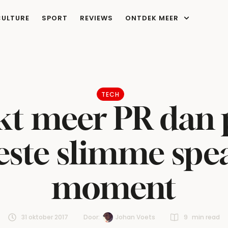
CULTURE
SPORT
REVIEWS
ONTDEK MEER
TECH
jkt meer PR dan
beste slimme spe
moment
31 oktober 2017
Door:  
Johan Voets
9
 min read