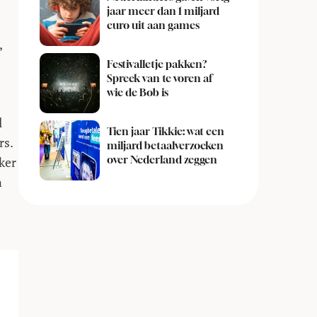
jaar meer dan 1 miljard
euro uit aan games
,
Festivalletje pakken?
Spreek van te voren af
wie de Bob is
l
Tien jaar Tikkie: wat een
rs.
miljard betaalverzoeken
over Nederland zeggen
ker
n