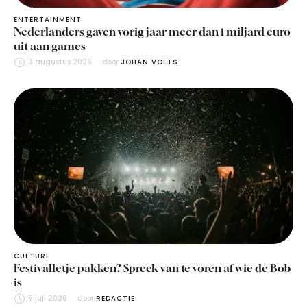
ENTERTAINMENT
Nederlanders gaven vorig jaar meer dan 1 miljard euro
uit aan games
3 augustus 2026
door 
JOHAN VOETS
CULTURE
Festivalletje pakken? Spreek van te voren af wie de Bob
is
8 juli 2026
door 
REDACTIE