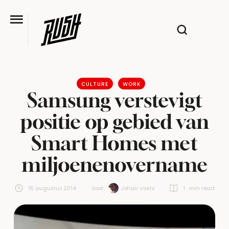
CULTURE
WORK
Samsung verstevigt
positie op gebied van
Smart Homes met
miljoenenovername
15 augustus 2014
Door:  
Johan Voets
1
 min read