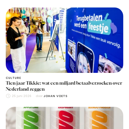
CULTURE
Tien jaar Tikkie: wat een miljard betaalverzoeken over
Nederland zeggen
25 juni 2026
door 
JOHAN VOETS