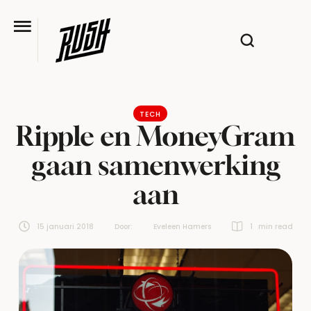
TECH
Ripple en MoneyGram
gaan samenwerking
aan
15 januari 2018
Door:  
Eveleen Hamers
1
 min read