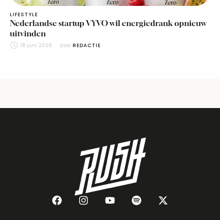
LIFESTYLE
Nederlandse startup VYVO wil energiedrank opnieuw
uitvinden
18 juni 2026
door 
REDACTIE