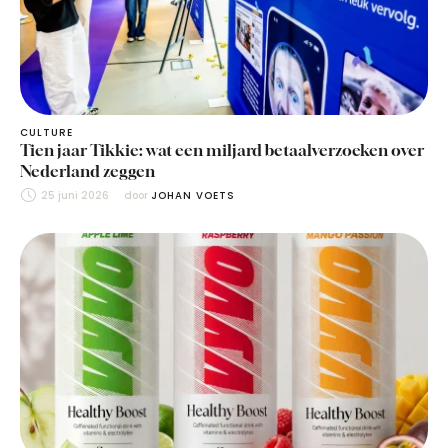
CULTURE
Tien jaar Tikkie: wat een miljard betaalverzoeken over
Nederland zeggen
25 juni 2026
door 
JOHAN VOETS