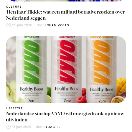
CULTURE
Tien jaar Tikkie: wat een miljard betaalverzoeken over
Nederland zeggen
25 juni 2026
door 
JOHAN VOETS
LIFESTYLE
Nederlandse startup VYVO wil energiedrank opnieuw
uitvinden
18 juni 2026
door 
REDACTIE