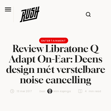
ENTERTAINMENT
Review Libratone Q
Adapt On-Ear: Deens
design mét verstelbare
noise cancelling
13 mei 2017
Door:  
Wim Kopinga
4
 min read