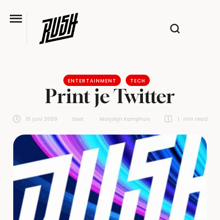
ENTERTAINMENT
TECH
Print je Twitter
15 juni 2009
Door:  
Marjolijn Kamphuis
1
 min read