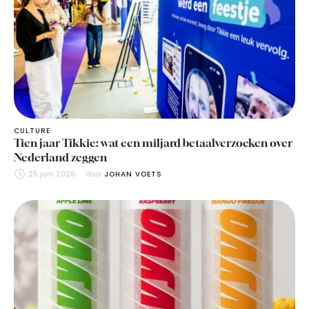
CULTURE
Tien jaar Tikkie: wat een miljard betaalverzoeken over
Nederland zeggen
25 juni 2026
door 
JOHAN VOETS