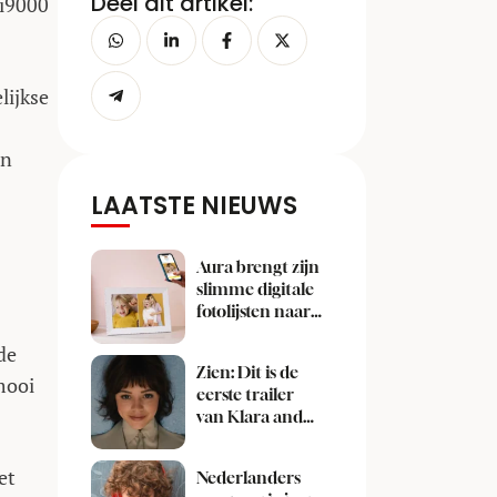
Deel dit artikel:
 i9000
lijkse
en
LAATSTE NIEUWS
Aura brengt zijn
slimme digitale
fotolijsten naar
Nederland
de
Zien: Dit is de
mooi
eerste trailer
van Klara and
the Sun
et
Nederlanders