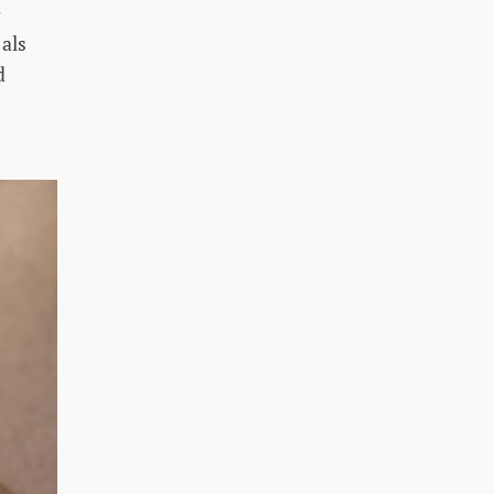
e
 als
d