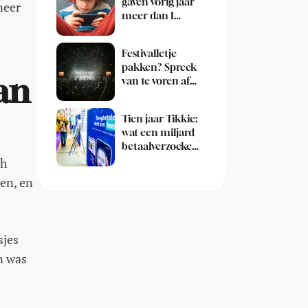
gaven vorig jaar
neer
meer dan 1
miljard euro uit
aan games
Festivalletje
pakken? Spreek
an
van te voren af
wie de Bob is
Tien jaar Tikkie:
wat een miljard
betaalverzoeken
over Nederland
ch
zeggen
ien, en
sjes
n was