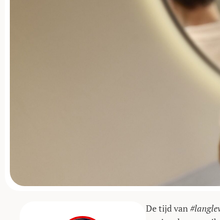
De tijd van
#langle