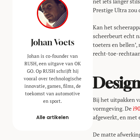
net iets langer sti
Prestige Ultra zou 
Kan het scheerappa
scheerbeurt echt n
Johan Voets
toeters en bellen’,
recht-toe-rechtaa
Johan is co-founder van
RUSH, een uitgave van OK
GO. Op RUSH schrijft hij
Design
vooral over technologische
innovatie, games, films, de
toekomst van automotive
Bij het uitpakken v
en sport.
vormgeving. De
i9
afgewerkt, en met 
Alle artikelen
De matte afwerking