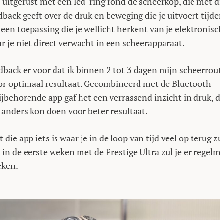
s uitgerust met een led-ring rond de scheerkop, die met d
dback geeft over de druk en beweging die je uitvoert tijde
 een toepassing die je wellicht herkent van je elektronis
r je niet direct verwacht in een scheerapparaat.
dback er voor dat ik binnen 2 tot 3 dagen mijn scheerrou
or optimaal resultaat. Gecombineerd met de Bluetooth-
ijbehorende app gaf het een verrassend inzicht in druk, 
 anders kon doen voor beter resultaat.
 die app iets is waar je in de loop van tijd veel op terug z
 in de eerste weken met de Prestige Ultra zul je er regelm
eken.