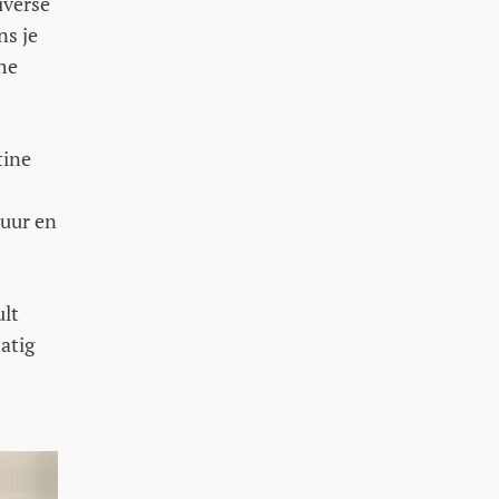
iverse
ns je
che
tine
duur en
ult
atig