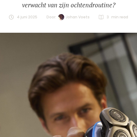
verwacht van zijn ochtendroutine?
4 juni 2025
Door:  
Johan Voets
3
 min read