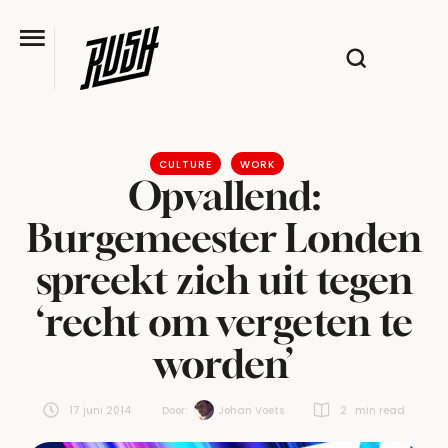
CULTURE
WORK
Opvallend:
Burgemeester Londen
spreekt zich uit tegen
‘recht om vergeten te
worden’
17 juni 2014
Door:  
Johan Voets
2
 min read