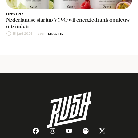
LIFESTYLE
Nederlandse startup VYVO wil energiedrank opnieuw
uitvinden
18 juni 2026
door 
REDACTIE