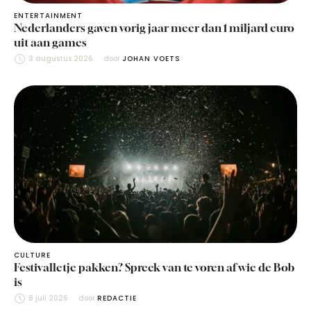
ENTERTAINMENT
Nederlanders gaven vorig jaar meer dan 1 miljard euro
uit aan games
3 augustus 2026
door 
JOHAN VOETS
CULTURE
Festivalletje pakken? Spreek van te voren af wie de Bob
is
8 juli 2026
door 
REDACTIE