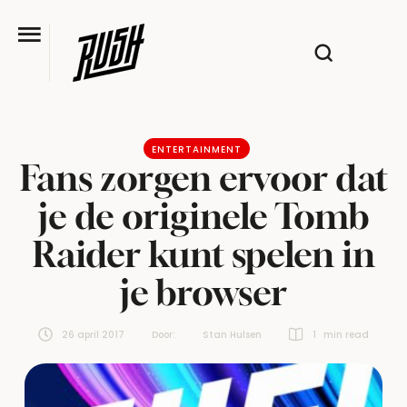
ENTERTAINMENT
Fans zorgen ervoor dat
je de originele Tomb
Raider kunt spelen in
je browser
26 april 2017
Door:  
Stan Hulsen
1
 min read