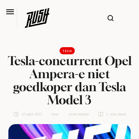
TECH
Tesla-concurrent Opel
Ampera-e niet
goedkoper dan Tesla
Model 3
21 april 2017
Door:  
Stan Hulsen
1
 min read