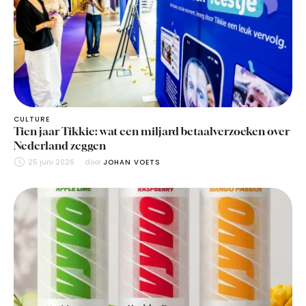
CULTURE
Tien jaar Tikkie: wat een miljard betaalverzoeken over
Nederland zeggen
25 juni 2026
door 
JOHAN VOETS