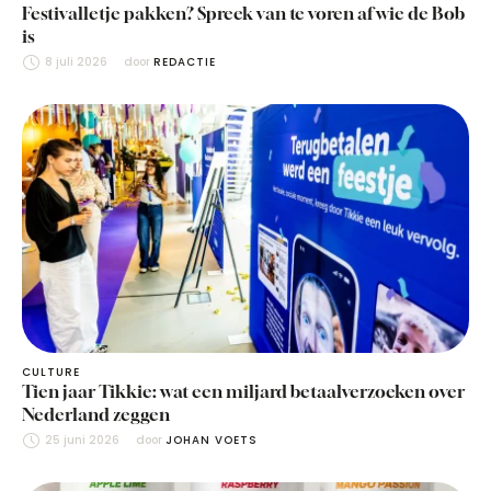
Festivalletje pakken? Spreek van te voren af wie de Bob
is
8 juli 2026
door 
REDACTIE
CULTURE
Tien jaar Tikkie: wat een miljard betaalverzoeken over
Nederland zeggen
25 juni 2026
door 
JOHAN VOETS