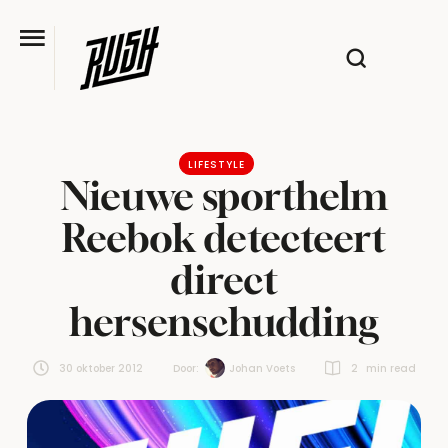
LIFESTYLE
Nieuwe sporthelm
Reebok detecteert
direct
hersenschudding
30 oktober 2012
Door:  
Johan Voets
2
 min read