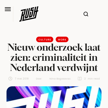
CULTURE
WORK
Nieuw onderzoek laat
zien: criminaliteit in
Nederland verdwijnt
7 mei 2018
Door:  
Nina Bogosavac
2
 min read