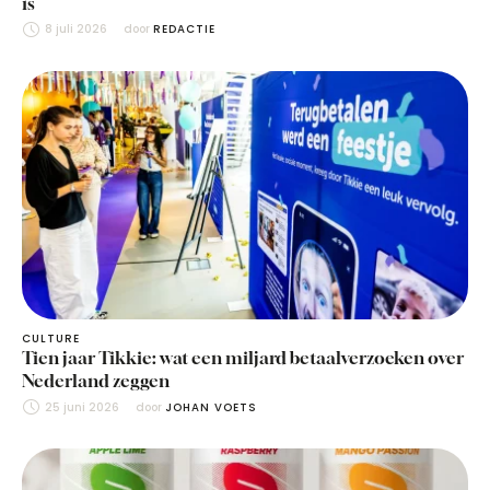
is
8 juli 2026
door 
REDACTIE
CULTURE
Tien jaar Tikkie: wat een miljard betaalverzoeken over
Nederland zeggen
25 juni 2026
door 
JOHAN VOETS