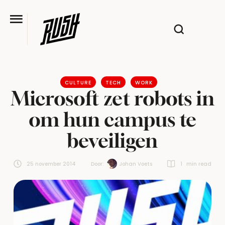
CULTURE
TECH
WORK
Microsoft zet robots in
om hun campus te
beveiligen
25 november 2014
Door:  
Johan Voets
1
 min read