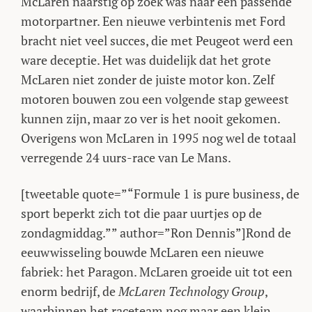
McLaren naarstig op zoek was naar een passende
motorpartner. Een nieuwe verbintenis met Ford
bracht niet veel succes, die met Peugeot werd een
ware deceptie. Het was duidelijk dat het grote
McLaren niet zonder de juiste motor kon. Zelf
motoren bouwen zou een volgende stap geweest
kunnen zijn, maar zo ver is het nooit gekomen.
Overigens won McLaren in 1995 nog wel de totaal
verregende 24 uurs-race van Le Mans.
[tweetable quote=”“Formule 1 is pure business, de
sport beperkt zich tot die paar uurtjes op de
zondagmiddag.”” author=”Ron Dennis”]Rond de
eeuwwisseling bouwde McLaren een nieuwe
fabriek: het Paragon. McLaren groeide uit tot een
enorm bedrijf, de
McLaren Technology Group
,
waarbinnen het raceteam nog maar een klein