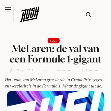
TECH
McLaren: de val van
een Formule 1-gigant
28 april 2017
Door:  
Koen Vergeer
8
 min read
Het team van McLaren grossierde in Grand Prix-zeges
en wereldtitels in de Formule 1. Maar de gigant uit de
Formule 1 vecht nu om te overleven.