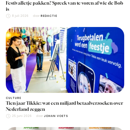
Festivalletje pakken? Spreek van te voren af wie de Bob
is
8 juli 2026
door 
REDACTIE
CULTURE
Tien jaar Tikkie: wat een miljard betaalverzoeken over
Nederland zeggen
25 juni 2026
door 
JOHAN VOETS