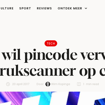
CULTURE
SPORT
REVIEWS
ONTDEK MEER
TECH
wil pincode ve
drukscanner op c
20 april 2017
Door:  
Wim Kopinga
1
 min read