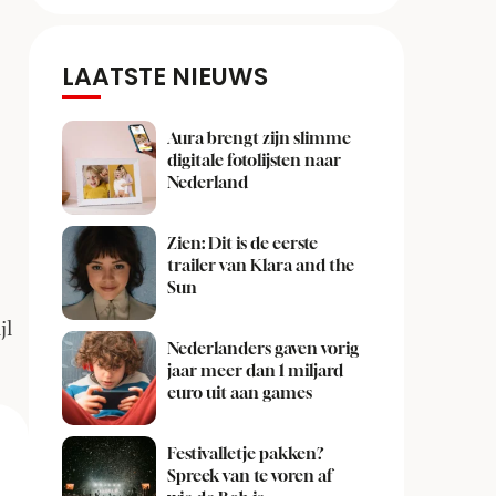
LAATSTE NIEUWS
Aura brengt zijn slimme
digitale fotolijsten naar
Nederland
Zien: Dit is de eerste
trailer van Klara and the
Sun
jl
Nederlanders gaven vorig
jaar meer dan 1 miljard
euro uit aan games
Festivalletje pakken?
Spreek van te voren af