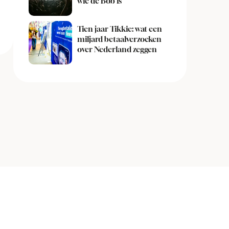
wie de Bob is
Tien jaar Tikkie: wat een
miljard betaalverzoeken
over Nederland zeggen