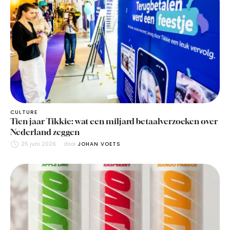
CULTURE
Tien jaar Tikkie: wat een miljard betaalverzoeken over
Nederland zeggen
25 juni 2026
door 
JOHAN VOETS