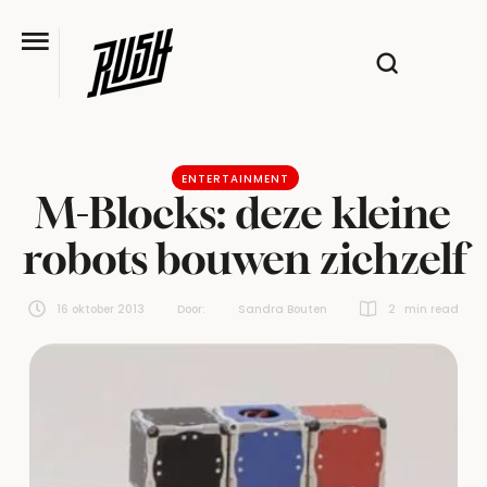
ENTERTAINMENT
M-Blocks: deze kleine
robots bouwen zichzelf
16 oktober 2013
Door:  
Sandra Bouten
2
 min read