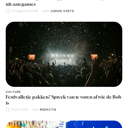
uit aan games
3 augustus 2026
door 
JOHAN VOETS
CULTURE
Festivalletje pakken? Spreek van te voren af wie de Bob
is
8 juli 2026
door 
REDACTIE