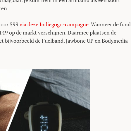
 draagbaar. Je kunt hem in een armband als een soort
ren.
 voor $99
via deze Indiegogo-campagne
. Wanneer de fund
r $149 op de markt verschijnen. Daarmee plaatsen de
et bijvoorbeeld de Fuelband, Jawbone UP en Bodymedia