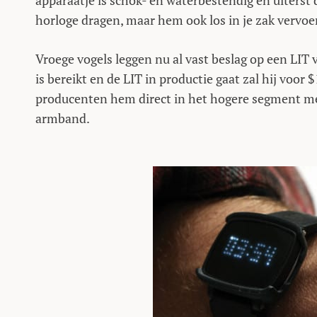
apparaatje is schok- en waterbestendig en uiterst
horloge dragen, maar hem ook los in je zak vervoe
Vroege vogels leggen nu al vast beslag op een LIT
is bereikt en de LIT in productie gaat zal hij voo
producenten hem direct in het hogere segment m
armband.