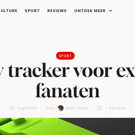
CULTURE
SPORT
REVIEWS
ONTDEK MEER
SPORT
ty tracker voor 
fanaten
3 april 2013
Door:  
Johan Voets
1
 min read