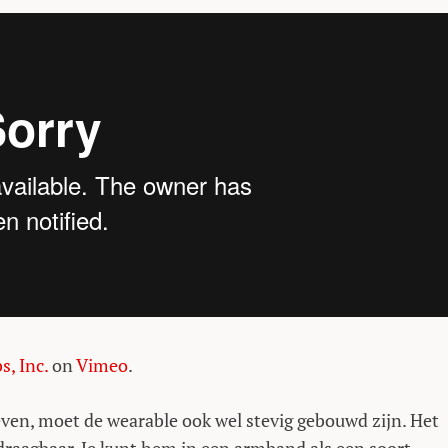
, Inc.
on
Vimeo
.
n, moet de wearable ook wel stevig gebouwd zijn. Het