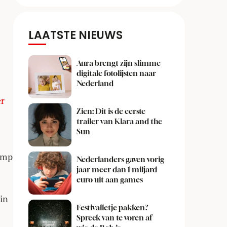
LAATSTE NIEUWS
Aura brengt zijn slimme
digitale fotolijsten naar
Nederland
er
Zien: Dit is de eerste
trailer van Klara and the
Sun
jump
Nederlanders gaven vorig
jaar meer dan 1 miljard
euro uit aan games
in
Festivalletje pakken?
Spreek van te voren af