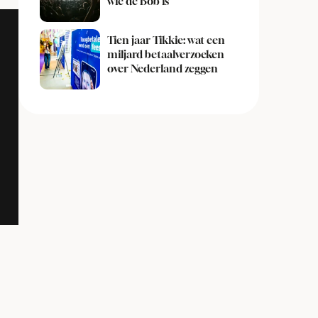
wie de Bob is
Tien jaar Tikkie: wat een
miljard betaalverzoeken
over Nederland zeggen