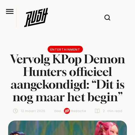
ENTERTAINMENT
Vervolg KPop Demon
Hunters officieel
aangekondigd: “Dit is
nog maar het begin”
12 maart 2026
Door:  
Redactie
2
 min read