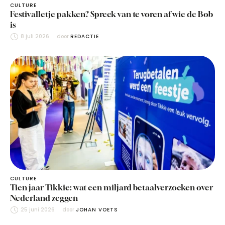
CULTURE
Festivalletje pakken? Spreek van te voren af wie de Bob
is
8 juli 2026
door 
REDACTIE
CULTURE
Tien jaar Tikkie: wat een miljard betaalverzoeken over
Nederland zeggen
25 juni 2026
door 
JOHAN VOETS