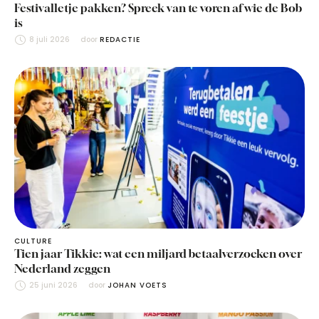
Festivalletje pakken? Spreek van te voren af wie de Bob
is
8 juli 2026
door 
REDACTIE
CULTURE
Tien jaar Tikkie: wat een miljard betaalverzoeken over
Nederland zeggen
25 juni 2026
door 
JOHAN VOETS