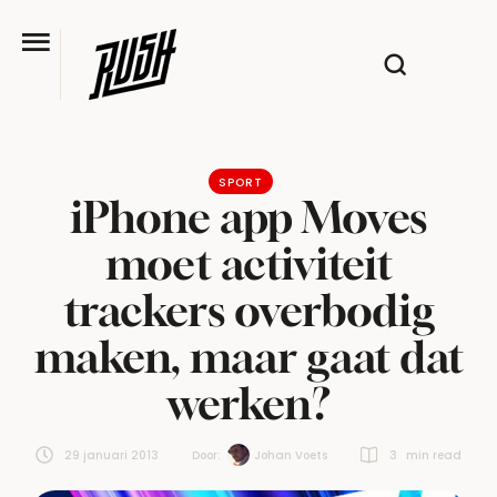
SPORT
iPhone app Moves
moet activiteit
trackers overbodig
maken, maar gaat dat
werken?
29 januari 2013
Door:  
Johan Voets
3
 min read