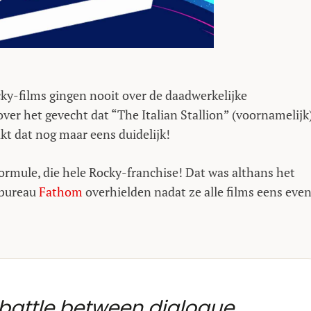
cky-films gingen nooit over de daadwerkelijke
ver het gevecht dat “The Italian Stallion” (voornamelijk
t dat nog maar eens duidelijk!
formule, die hele Rocky-franchise! Dat was althans het
 bureau
Fathom
overhielden nadat ze alle films eens eve
e battle between dialogue,