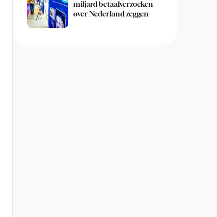
miljard betaalverzoeken
over Nederland zeggen