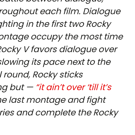
roughout each film. Dialogue
hting in the first two Rocky
 montage occupy the most time
Rocky V
favors dialogue over
lowing its pace next to the
al round, Rocky sticks
ing but —
“it ain’t over ‘till it’s
ne last montage and fight
eries and complete the Rocky