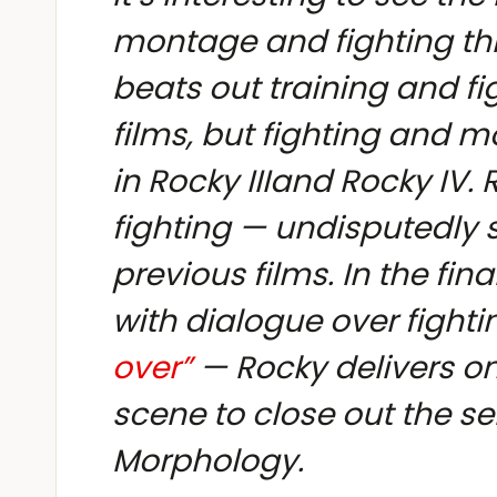
montage and fighting th
beats out training and fig
films, but fighting and
in
Rocky III
and
Rocky IV
.
fighting — undisputedly s
previous films. In the fin
with dialogue over fight
over”
— Rocky delivers o
scene to close out the s
Morphology.