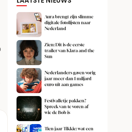
LAATSTE NIEUWS
Aura brengt zijn slimme
digitale fotolijsten naar
Nederland
Zien: Dit is de eerste
)
trailer van Klara and the
Sun
Nederlanders gaven vorig
jaar meer dan 1 miljard
n
euro uit aan games
Festivalletje pakken?
Spreek van te voren af
wie de Bob is
Tien jaar Tikkie: wat een