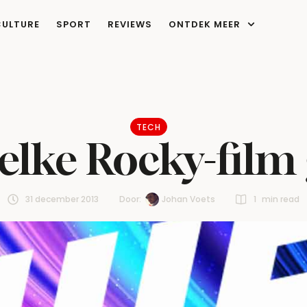
CULTURE
SPORT
REVIEWS
ONTDEK MEER
TECH
 elke Rocky-film
31 december 2013
Door:  
Johan Voets
1
 min read