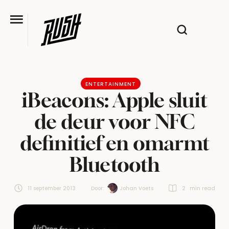
ENTERTAINMENT
iBeacons: Apple sluit
de deur voor NFC
definitief en omarmt
Bluetooth
11 september 2013
Door:  
Johan Voets
2
 min read