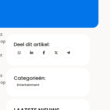
kt
 op
Deel dit artikel:
at
is
Categorieën:
 op
Entertainment