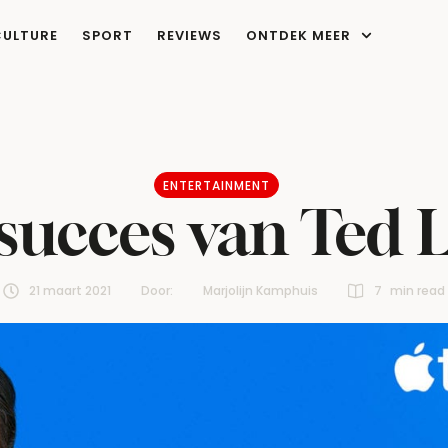
CULTURE
SPORT
REVIEWS
ONTDEK MEER
ENTERTAINMENT
succes van Ted 
21 maart 2021
Door:  
Marjolijn Kamphuis
7
 min read