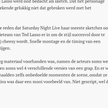
Lasso werd ooit bedacht als sketch. Dat het personage
etekende gelukkig niet dat gebroken werd met het
de reden dat Saturday Night Live haar meeste sketches o
ieteam van Ted Lasso er in om de stijl succesvol door te
te) cheesy wordt. Snelle montage en de timing van een
ijgen.
oeg materiaal voorhanden was, namen de acteurs soms we
en soms wel 4 verschillende versies van een grap. En er 
s haalden zelfs onbedoelde momenten de scene, omdat ze
ns was daar een mooi voorbeeld van. Niet gescript, wel 