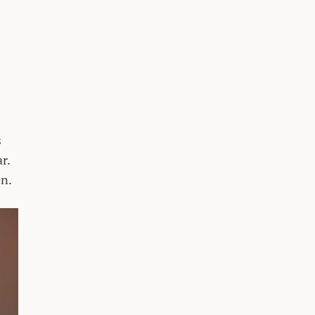
s
r.
en.