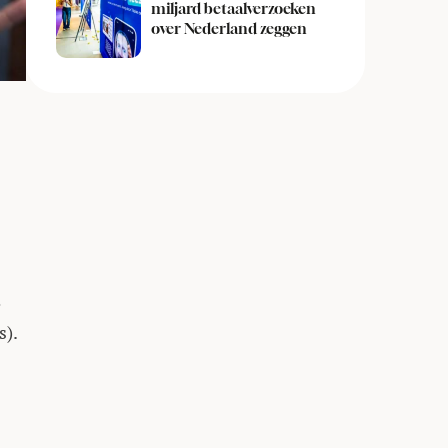
miljard betaalverzoeken
over Nederland zeggen
e
s).