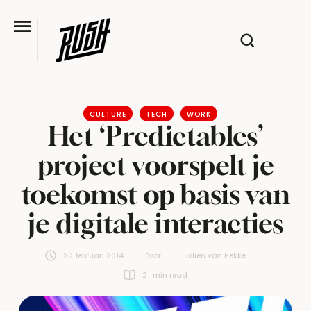
CULTURE
TECH
WORK
Het ‘Predictables’
project voorspelt je
toekomst op basis van
je digitale interacties
20 februari 2014
Door:  
Jolien van Hekke
2
 min read