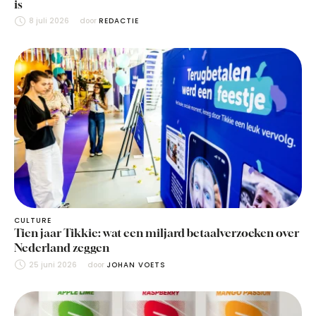
is
8 juli 2026
door 
REDACTIE
CULTURE
Tien jaar Tikkie: wat een miljard betaalverzoeken over
Nederland zeggen
25 juni 2026
door 
JOHAN VOETS