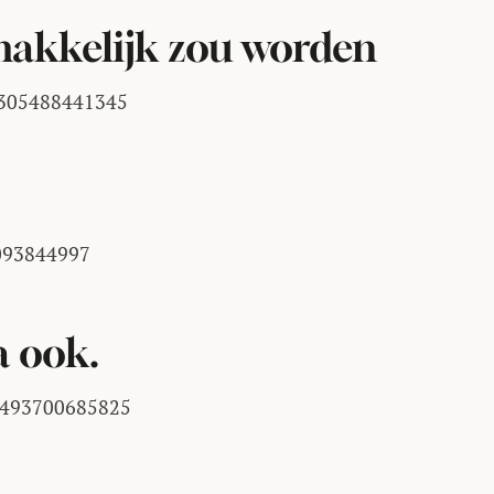
makkelijk zou worden
29305488441345
3093844997
a ook.
60493700685825