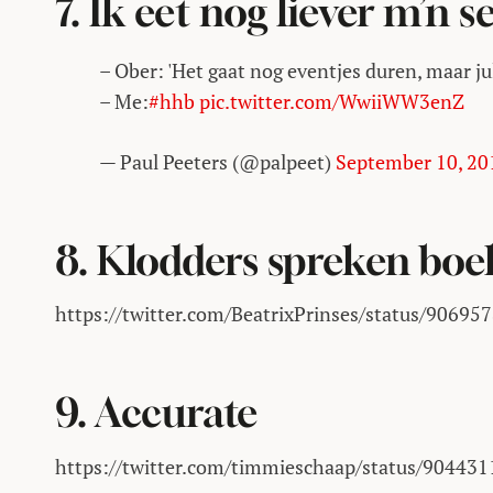
7. Ik eet nog liever m’n s
– Ober: 'Het gaat nog eventjes duren, maar ju
– Me:
#hhb
pic.twitter.com/WwiiWW3enZ
— Paul Peeters (@palpeet)
September 10, 20
8. Klodders spreken boe
https://twitter.com/BeatrixPrinses/status/9069
9. Accurate
https://twitter.com/timmieschaap/status/9044