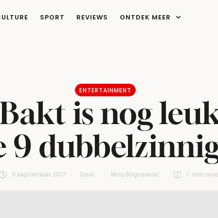
CULTURE
SPORT
REVIEWS
ONTDEK MEER
ENTERTAINMENT
Bakt is nog leuk
e 9 dubbelzinnig
11 september 2017
Door:  
Nina Bogosavac
1
 min rea