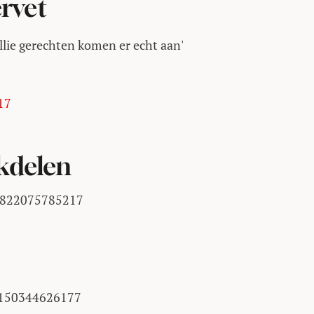
ervet
llie gerechten komen er echt aan'
17
kdelen
57822075785217
31150344626177