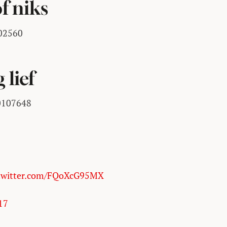
f niks
002560
 lief
50107648
.twitter.com/FQoXcG95MX
17