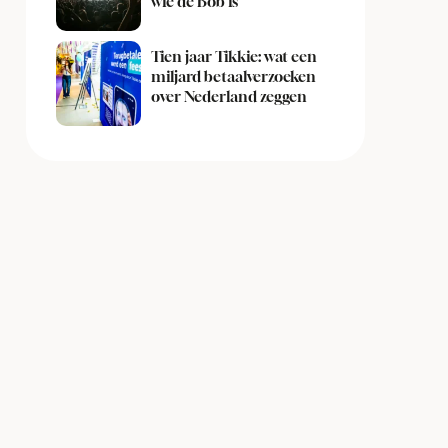
wie de Bob is
Tien jaar Tikkie: wat een
miljard betaalverzoeken
over Nederland zeggen