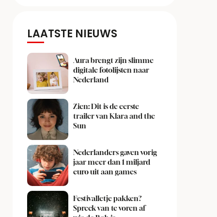
LAATSTE NIEUWS
Aura brengt zijn slimme
digitale fotolijsten naar
Nederland
Zien: Dit is de eerste
trailer van Klara and the
Sun
Nederlanders gaven vorig
jaar meer dan 1 miljard
euro uit aan games
Festivalletje pakken?
Spreek van te voren af