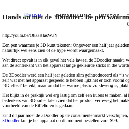
ENTERTAINMENT
LIFESTYLE
Hands on met de 3Doodler: De pen waarme
http://youtu.be/O8aaRIasW3Y
Een pen waarmee je 3D kunt tekenen: Ongeveer een half jaar gelede
natuurlijk wel eens zien of de hype wordt waargemaakt.
Wat direct opvalt is in elk geval het vele lawaai de 3Doodler maakt, v
aan de achterkant van het apparaat lange gekleurde sticks in die wor
De 3Doodler werd een half jaar geleden slim geïntroduceerd als “’s 
zelf wat met het apparaat gespeeld te hebben lijkt het er toch voora
‘3D effect’ bereikt, maar omdat het warme plastic zo kleverig is, plakt
Het blijkt in de praktijk wel erg lastig om zelf een kubus te maken, al
bedenkers van 3Doodler laten zien dat het product verreweg het makkeli
voorbeeld van de Eiffeltoren is gedaan.
Eind dit jaar moet de 3Doodler op de consumentenmarkt verschijnen,
3Doodler
kun je het apparaat op dit moment bestellen voor $99.