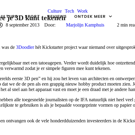
Culture
Tech
Work
CULTURE
SPORT
REVIEWS
ONTDEK MEER
e je 3D kunt tekenen
8 september 2013
Door:  
Marjolijn Kamphuis
2
 min re
n was de
3Doodler
hét Kickstarter project waar niemand over uitgesproke
ergelijkbaar met een tatoeagepen. Verder wordt duidelijk hoe ontzettend s
den verwarmd zodat je er simpele figuren mee kunt tekenen.
werelds eerste 3D pen” en hij zou het leven van architecten en ontwe
l op dat we de de pen als een grappig nieuw hobby product moeten zien.
 het al snel aan het apparaat vast en moet je een draad met je andere ha
 hebben alle toegesnelde journalisten op de IFA natuurlijk niet heel veel
jkste te gebruiken is als je bepaalde voorgeprinte vormen op papier ove
 en ontvangen ook de vele honderdduizenden investeerders in de Kicks