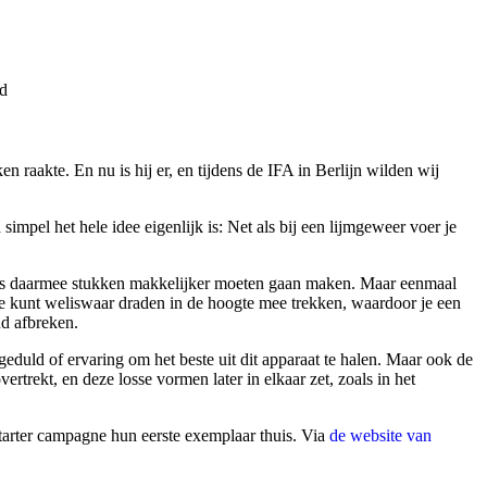
ad
n raakte. En nu is hij er, en tijdens de IFA in Berlijn wilden wij
impel het hele idee eigenlijk is: Net als bij een lijmgeweer voer je
rpers daarmee stukken makkelijker moeten gaan maken. Maar eenmaal
 Je kunt weliswaar draden in de hoogte mee trekken, waardoor je een
nd afbreken.
 geduld of ervaring om het beste uit dit apparaat te halen. Maar ook de
rtrekt, en deze losse vormen later in elkaar zet, zoals in het
tarter campagne hun eerste exemplaar thuis. Via
de website van