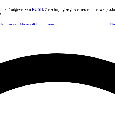
nder / uitgever van
RUSH
. Ze schrijft graag over reizen, nieuwe prod
t.
ted Cars en Microsoft Illumiroom
Ni