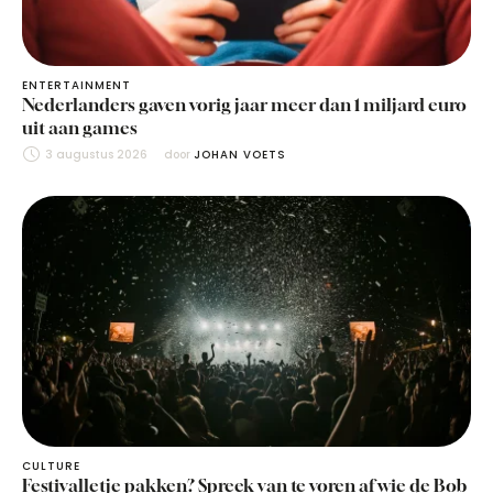
ENTERTAINMENT
Nederlanders gaven vorig jaar meer dan 1 miljard euro
uit aan games
3 augustus 2026
door 
JOHAN VOETS
CULTURE
Festivalletje pakken? Spreek van te voren af wie de Bob