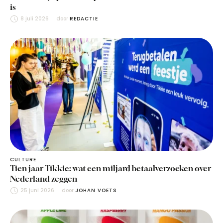
is
8 juli 2026
door 
REDACTIE
CULTURE
Tien jaar Tikkie: wat een miljard betaalverzoeken over
Nederland zeggen
25 juni 2026
door 
JOHAN VOETS