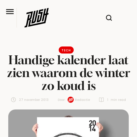
TECH
Handige kalender laat
zien waarom de winter
zo koud is
27 november 2013
Door:  
Redactie
1
 min read