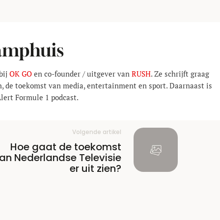
Kamphuis
bij
OK GO
en co-founder / uitgever van
RUSH
. Ze schrijft graag
n, de toekomst van media, entertainment en sport. Daarnaast is
Alert Formule 1 podcast.
Volgende artikel
Hoe gaat de toekomst
an Nederlandse Televisie
er uit zien?