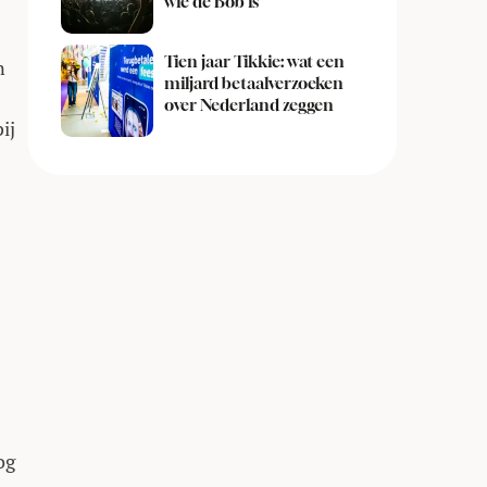
wie de Bob is
Tien jaar Tikkie: wat een
n
miljard betaalverzoeken
over Nederland zeggen
ij
og