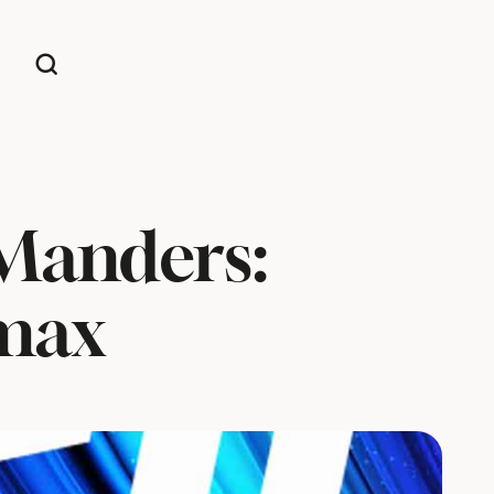
Manders:
 max