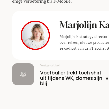
enige verbetering bij T-Mobile.
Marjolijn 
Marjolijn is strategy director 
over reizen, nieuwe producte
ze co-host van de F1 Spoiler 
Vorige artikel
Voetballer trekt toch shirt
uit tijdens WK, dames zijn
v
blij