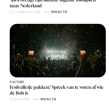
naar Nederland
4 augustus 2026
door 
REDACTIE
CULTURE
Festivalletje pakken? Spreek van te voren af wie
de Bob is
8 juli 2026
door 
REDACTIE