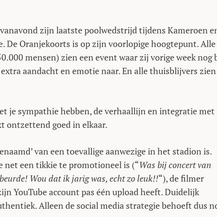
 vanavond zijn laatste poolwedstrijd tijdens Kameroen e
. De Oranjekoorts is op zijn voorlopige hoogtepunt. Alle
0.000 mensen) zien een event waar zij vorige week nog b
extra aandacht en emotie naar. En alle thuisblijvers zien
et je sympathie hebben, de verhaallijn en integratie met
kt ontzettend goed in elkaar.
naamd’ van een toevallige aanwezige in het stadion is.
 net een tikkie te promotioneel is (“
Was bij concert van
eurde! Wou dat ik jarig was, echt zo leuk!!
“), de filmer
ijn YouTube account pas één upload heeft. Duidelijk
thentiek. Alleen de social media strategie behoeft dus n