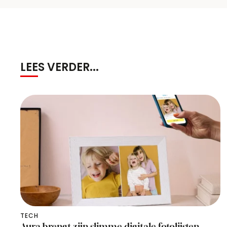
LEES VERDER...
TECH
Aura brengt zijn slimme digitale fotolijsten