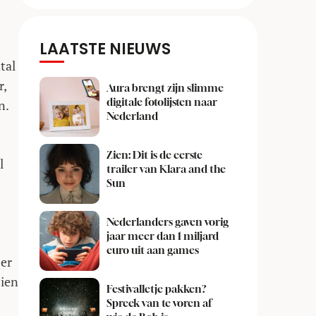
LAATSTE NIEUWS
tal
r,
Aura brengt zijn slimme
digitale fotolijsten naar
n.
Nederland
Zien: Dit is de eerste
l
trailer van Klara and the
Sun
Nederlanders gaven vorig
jaar meer dan 1 miljard
euro uit aan games
 er
zien
Festivalletje pakken?
Spreek van te voren af