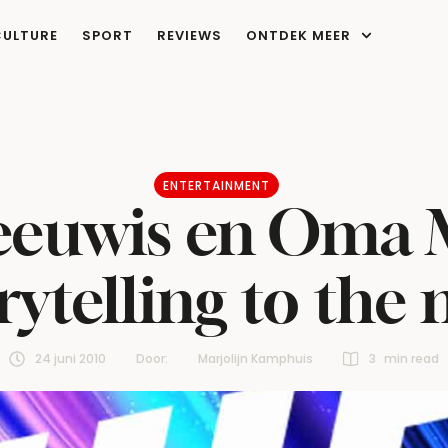
CULTURE
SPORT
REVIEWS
ONTDEK MEER
ENTERTAINMENT
euwis en Oma 
rytelling to the
24 juni 2010
Door:  
Marjolijn Kamphuis
3
 min read