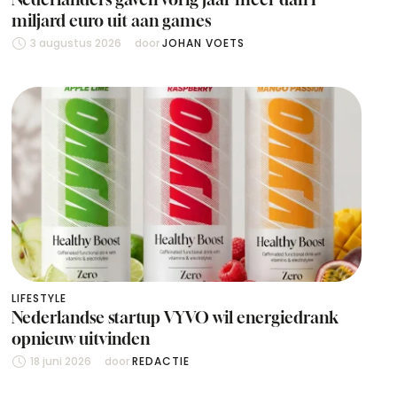
miljard euro uit aan games
3 augustus 2026
door 
JOHAN VOETS
LIFESTYLE
Nederlandse startup VYVO wil energiedrank
opnieuw uitvinden
18 juni 2026
door 
REDACTIE