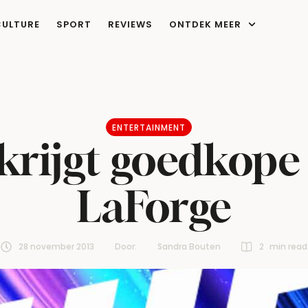
CULTURE
SPORT
REVIEWS
ONTDEK MEER
ENTERTAINMENT
krijgt goedkope
LaForge
28 november 2013
Door:  
Sandra Bouten
2
 min read