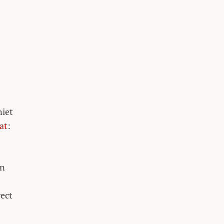
niet
at
:
en
rect