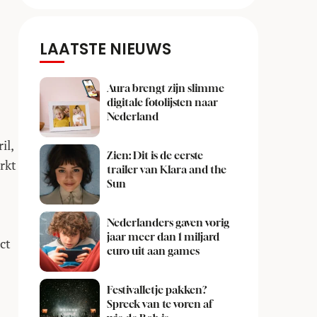
LAATSTE NIEUWS
Aura brengt zijn slimme
digitale fotolijsten naar
Nederland
il,
Zien: Dit is de eerste
rkt
trailer van Klara and the
Sun
Nederlanders gaven vorig
jaar meer dan 1 miljard
ct
euro uit aan games
Festivalletje pakken?
Spreek van te voren af