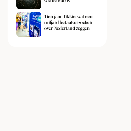
wie de Bob is
Tien jaar Tikkie: wat een
miljard betaalverzoeken
over Nederland zeggen