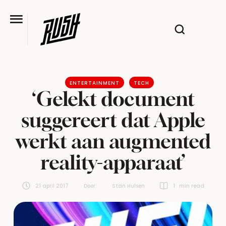
ENTERTAINMENT
TECH
‘Gelekt document
suggereert dat Apple
werkt aan augmented
reality-apparaat’
21 april 2017
Door:  
Stan Hulsen
1
 min read