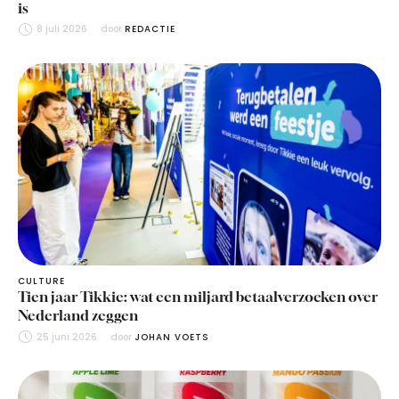
is
8 juli 2026
door 
REDACTIE
CULTURE
Tien jaar Tikkie: wat een miljard betaalverzoeken over
Nederland zeggen
25 juni 2026
door 
JOHAN VOETS