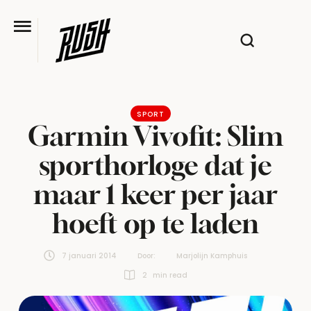
SPORT
Garmin Vivofit: Slim
sporthorloge dat je
maar 1 keer per jaar
hoeft op te laden
7 januari 2014
Door:  
Marjolijn Kamphuis
2
 min read