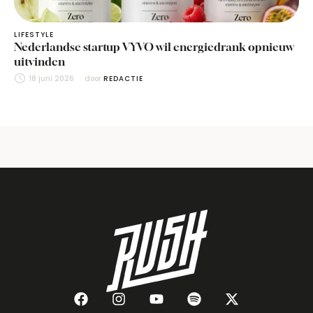
LIFESTYLE
Nederlandse startup VYVO wil energiedrank opnieuw
uitvinden
18 juni 2026
door 
REDACTIE