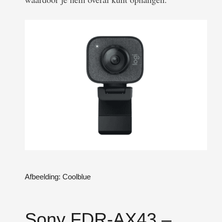
Afbeelding: Coolblue
Sony FDR-AX43 –